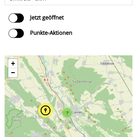
Jetzt geöffnet
Punkte-Aktionen
+
−
7