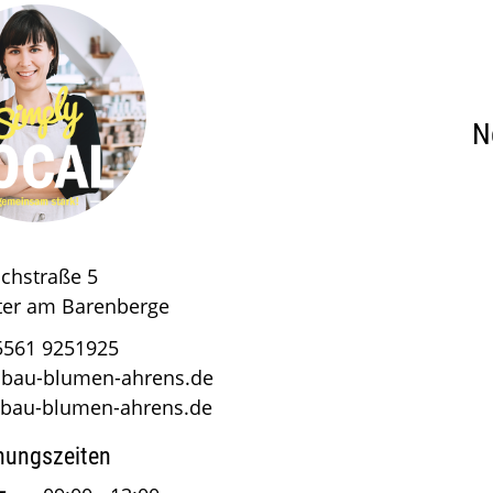
N
chstraße 5
ter am Barenberge
5561 9251925
nbau-blumen-ahrens.de
bau-blumen-ahrens.de
nungszeiten