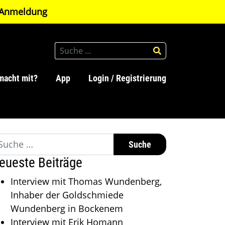
Anmeldung
macht mit?
App
Login / Registrierung
che nach:
eueste Beiträge
Interview mit Thomas Wundenberg,
Inhaber der Goldschmiede
Wundenberg in Bockenem
Interview mit Erik Homann