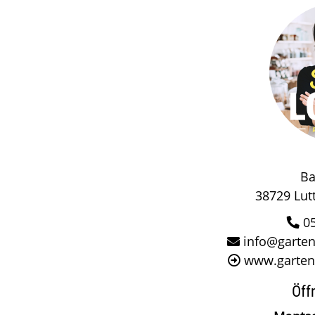
Ba
38729 Lut
0
info@garte
www.garten
Öff